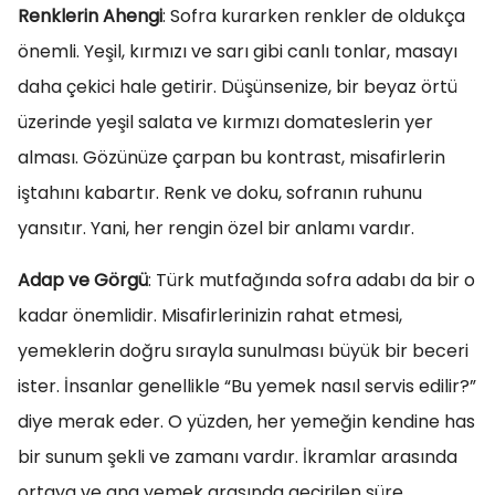
Renklerin Ahengi
: Sofra kurarken renkler de oldukça
önemli. Yeşil, kırmızı ve sarı gibi canlı tonlar, masayı
daha çekici hale getirir. Düşünsenize, bir beyaz örtü
üzerinde yeşil salata ve kırmızı domateslerin yer
alması. Gözünüze çarpan bu kontrast, misafirlerin
iştahını kabartır. Renk ve doku, sofranın ruhunu
yansıtır. Yani, her rengin özel bir anlamı vardır.
Adap ve Görgü
: Türk mutfağında sofra adabı da bir o
kadar önemlidir. Misafirlerinizin rahat etmesi,
yemeklerin doğru sırayla sunulması büyük bir beceri
ister. İnsanlar genellikle “Bu yemek nasıl servis edilir?”
diye merak eder. O yüzden, her yemeğin kendine has
bir sunum şekli ve zamanı vardır. İkramlar arasında
ortaya ve ana yemek arasında geçirilen süre,