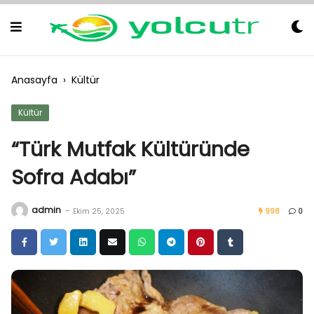
Skip
to
content
Anasayfa
›
Kültür
Kültür
“Türk Mutfak Kültüründe
Sofra Adabı”
admin
-
Ekim 25, 2025
998
0